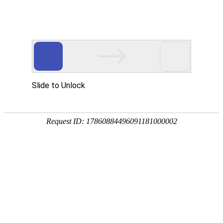
当前位置:
网站首页
>>
文明创建
>>
道德模范
>> 正文
> 领导研究
> 志愿服务
> 道德模范
> 点赞好人
> 文体活动