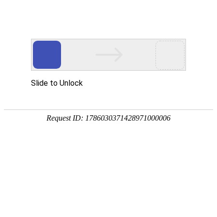
当前位置:
网站首页
>>
文明创建
>>
道德模范
>> 正文
> 领导研究
> 志愿服务
> 道德模范
> 点赞好人
> 文体活动