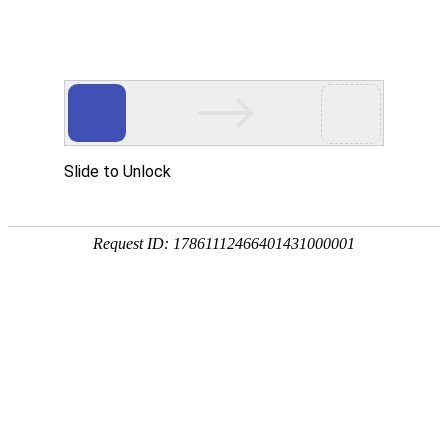
当前位置:
网站首页
>>
新闻中心
>>
漯职要闻
>> 正文
> 漯职要闻
> 通知公告
> 学习之窗
> 校园动态
> 媒体漯职
> 学校荣誉