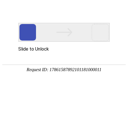
当前位置:
网站首页
>>
新闻中心
>>
通知公告
>> 正文
> 漯职要闻
> 通知公告
> 学习之窗
> 校园动态
> 媒体漯职
> 学校荣誉