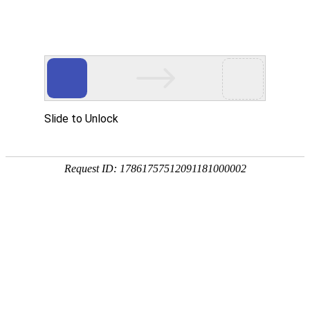
当前位置:
网站首页
>>
文明创建
>>
领导研究
>> 正文
> 领导研究
> 志愿服务
> 道德模范
> 点赞好人
> 文体活动