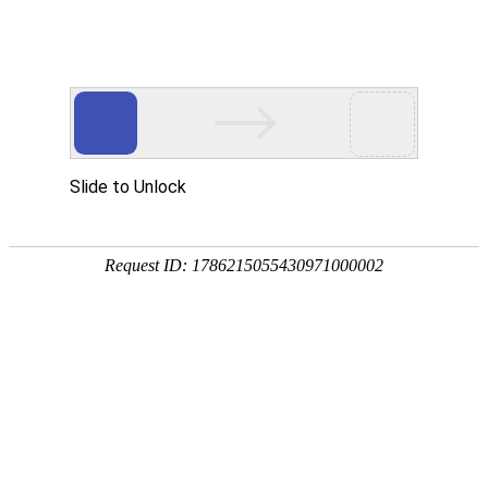
当前位置:
网站首页
>>
文明创建
>>
领导研究
>> 正文
> 领导研究
> 志愿服务
> 道德模范
> 点赞好人
> 文体活动