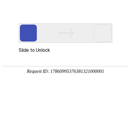
当前位置:
网站首页
>>
文明创建
>>
文体活动
>> 正文
> 领导研究
> 志愿服务
> 道德模范
> 点赞好人
> 文体活动