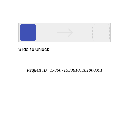
当前位置:
网站首页
>>
信息公开
>> 正文
漯河织画商贸有限公司联合漯河职业技
术学院亲朋游戏大厅官方网站质量报告
（2025年度）