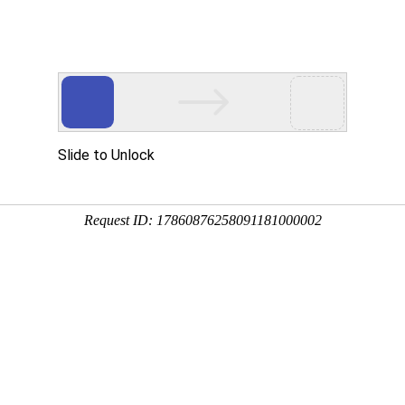
机构设置
教学科研
招生就业
学生工
站首页
>>
文明创建
>>
道德模范
共42条 3/3
首页
上页
下页
尾页