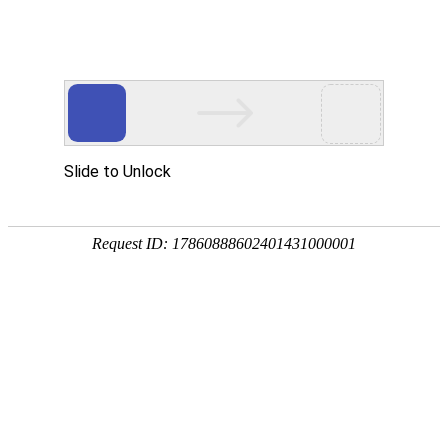
当前位置:
网站首页
>>
新闻中心
>>
漯职要闻
> 漯职要闻
> 通知公告
> 学习之窗
> 校园动态
> 媒体漯职
> 学校荣誉