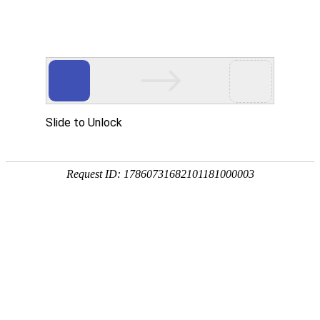
当前位置:
网站首页
>>
新闻中心
>>
媒体漯职
> 漯职要闻
> 通知公告
> 学习之窗
> 校园动态
> 媒体漯职
> 学校荣誉
【漯河市科学技术协会】“我心中的科技工作者”主题宣传
（三）