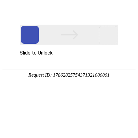
当前位置:
网站首页
>>
新闻中心
>>
校园动态
> 漯职要闻
> 通知公告
> 学习之窗
> 校园动态
> 媒体漯职
> 学校荣誉