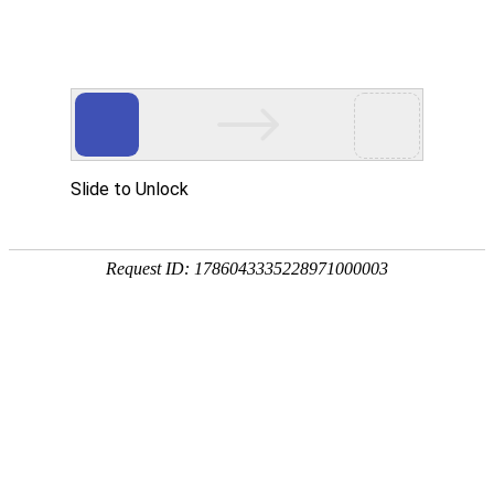
当前位置:
网站首页
>>
信息公开
共165条 2/9
首页
上页
下页
尾页
页